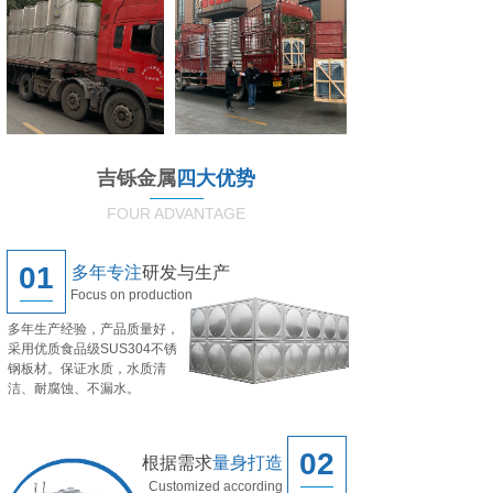
没有文本
没有文本
吉铄金属
四大优势
FOUR ADVANTAGE
01
多年专注
研发与生产
Focus on production
多年生产经验，产品质量好，
采用优质食品级SUS304不锈
钢板材。保证水质，水质清
洁、耐腐蚀、不漏水。
02
根据需求
量身打造
Customized according